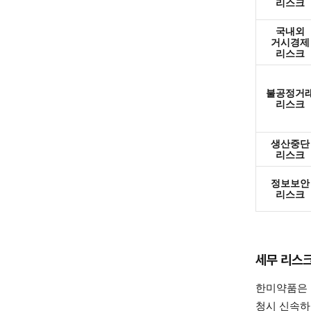
리스크
국내외
거시경제
리스크
불공정거
리스크
생산중단
리스크
정보보안
리스크
세무 리스크
한미약품은 
청시 신속하