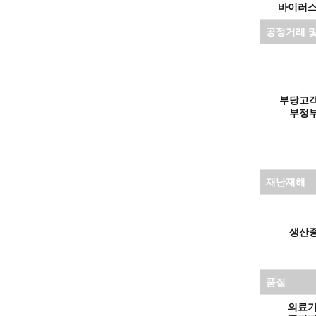
 바이러
공정거래 
 부당고
 부정
재난재해
 생산
품질
의료