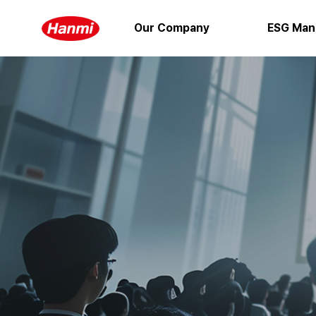
Our Company
ESG Man