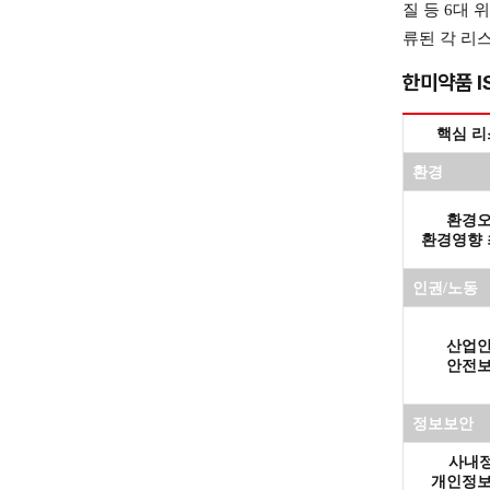
질 등 6대
류된 각 리
한미약품 I
핵심 리
환경
환경
환경영향
인권/노동
산업
안전
정보보안
 사내
 개인정