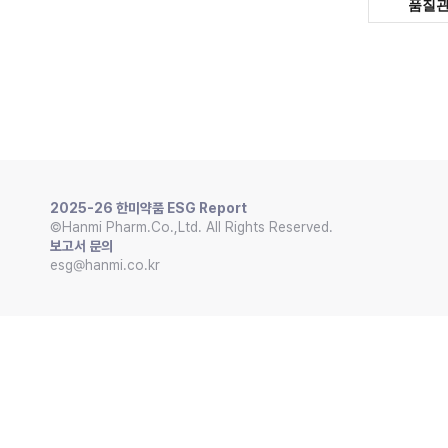
품질
2025-26 한미약품 ESG Report
©Hanmi Pharm.Co.,Ltd. All Rights Reserved.
보고서 문의
esg@hanmi.co.kr