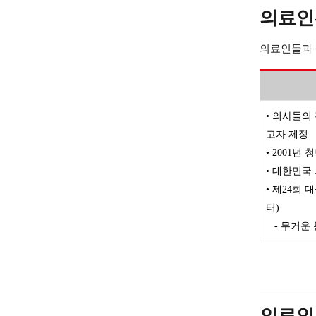
의료인
의료인들과 
• 의사들의
고자 제정
• 2001년
• 대한민국
• 제24회
터)
- 무거운
의료인