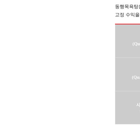
동행목욕탕은
고정 수익을
(Qu
(Qua
사