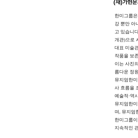
(재)가현
한미그룹은 
강 뿐만 아
고 있습니다
개관)으로 
대표 미술관
작품을 보존
이는 사진의
름다운 정원
뮤지엄한미는
사 흐름을 
예술적·역사
뮤지엄한미 
며, 뮤지엄
한미그룹이 
지속적인 관