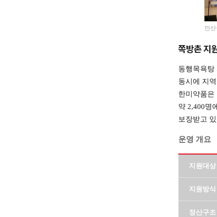
안산
쪽방촌 지원
동행목욕탕 
동시에 지역
한미약품은 
약 2,40
보장받고 있
운영 개요
지원대상
지원방식
정산구조