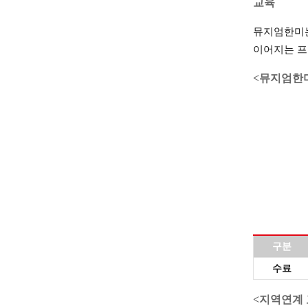
교육
뮤지엄한미는
이어지는 프
<뮤지엄한
구분
수료
<지역연계