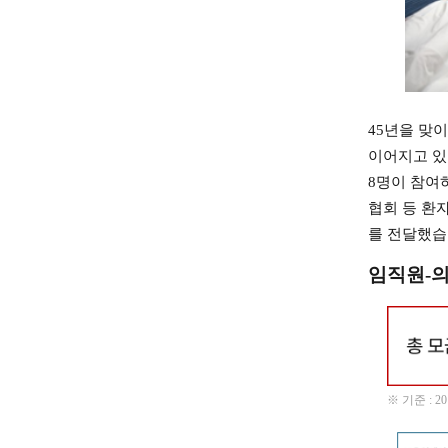
45년을 맞이
이어지고 있
8명이 참여
협회 등 환
를 전달했습
임직원-의
※ 기준 : 201