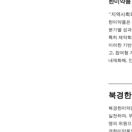
한미약품 
"지역사회와
한미약품은 
분기별 성과
특히 제약회
이러한 기반
고, 참여형
내재화해, 
북경한
북경한미약품
실천하며, 
명의 위원으
경한미약품의