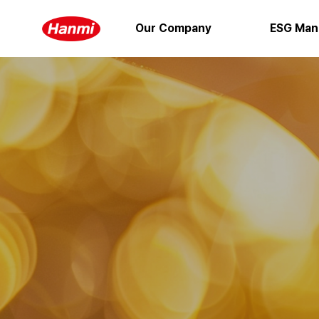
Our Company
ESG Man