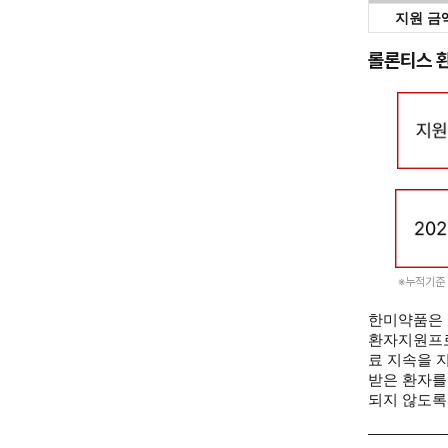
지원 금
롤론티스 
 ※누적기준 :
한미약품은 
환자지원프로
료 지속을 
받은 환자를
되지 않도록