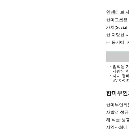
인센티브 
한미그룹은 
가치(
Socia
l 
한 다양한 
는 동시에 
ㆍ
임직원 
ㆍ
사랑의 
ㆍ
사내 캠
ㆍ
SV 아이
한미부인
한미부인회는
자발적 성금
해 식품·생
지역사회에 