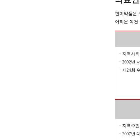
한미약품은 
어려운 여건
ㆍ지역사회에
ㆍ2002년
ㆍ제24회 
ㆍ지역주민 
ㆍ2007년