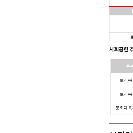
사회공헌 
주
보건복
보건복
문화체육