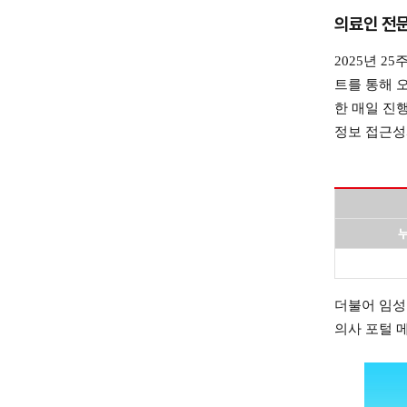
의료인 전문
2025년 
트를 통해 
한 매일 진행
정보 접근성
누
더불어 임성
의사 포털 