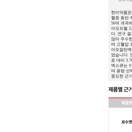
(ESC Con
한미약품은 
혈증 동반 
50여 개국
아모프렐 2건
다. 연구 
않아 우수한
며 고혈압 
아모잘탄엑스
였습니다. 
료 대비 3
엑스큐는 이러
며 용량 선
중요한 근거
제품별 근거
제품명
로수젯