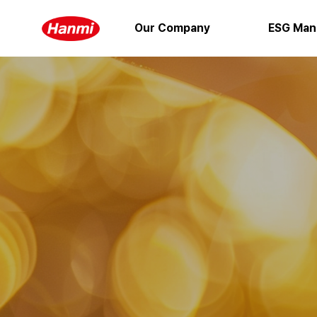
Our Company
ESG Man